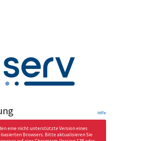
ung
Hilfe
den eine nicht unterstützte Version eines
asierten Browsers. Bitte aktualisieren Sie
rowser auf eine Chromium-Version 138 oder